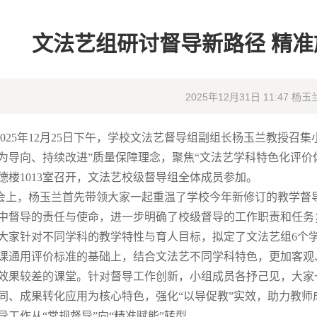
文法艺组研讨督导新路径 精
2025年12月31日 11:47 杨
25年12月25日下午，学校文法艺督导组副组长杨玉兰教授召
为导向、持续改进”质量保障理念，聚焦“文法艺学科特色化评价
德楼1013室召开，文法艺校级督导组全体成员参加。
，杨玉兰首先带领大家一起重温了学校今年
新修订的教学督
中督导的责任与使命，进一步明确了校级督导的工作职责和任务
大家针对不同学科的教学特性与育人目标，拟定了文法艺组6个
课通用评价标准的基础上，结合文法艺不同学科特色，更加客观
效果较差的课堂。针对督导工作创新，小组成员各抒己见，大家
同、成果转化应用为核心特色，强化
“以导促教”实效，助力教师
导工作从“常规督导”向“精准赋能”转型。