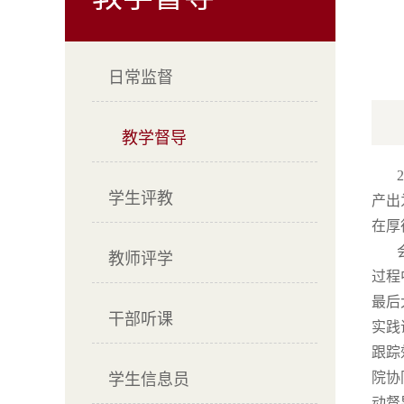
日常监督
教学督导
20
学生评教
产出
在厚
会上
教师评学
过程
最后
干部听课
实践
跟踪
院协
学生信息员
动督